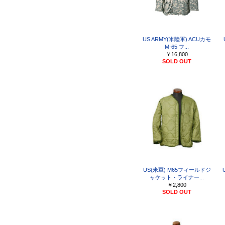
US ARMY(米陸軍) ACUカモ
M-65 フ...
￥16,800
SOLD OUT
US(米軍) M65フィールドジ
ャケット・ライナー...
￥2,800
SOLD OUT