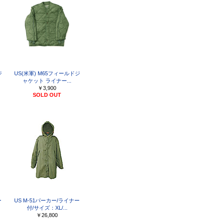
ジ
US(米軍) M65フィールドジ
ャケット ライナー...
￥3,900
SOLD OUT
ー
US M-51パーカー/ライナー
付/サイズ：XL/...
￥26,800