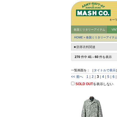
キー
各国ミリタリーアイテム
VI
HOME
>
各国ミリタリーアイテ
■ 防寒衣料関連
270
件中
41
～
60
件を表示
一覧画面を： ［
タイトルで表示
<< 前へ
1
｜
2
｜
3
｜
4
｜
5
｜
6
SOLD OUT
を表示しない