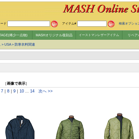
ワード
アイテム#
検索オプショ
NTAGE(稀少一点物)
MASHオリジナル復刻品
イーストマンレザーアイテム
リペア
ム
>
USA
>
防寒衣料関連
］ ［
画像で表示
］
｜
7
｜
8
｜
9
｜
10
...
14
次へ >>