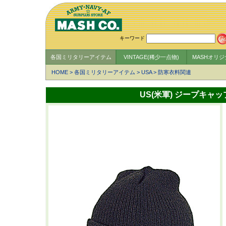
キーワード
各国ミリタリーアイテム
VINTAGE(稀少一点物)
MASHオリ
HOME
>
各国ミリタリーアイテム
>
USA
>
防寒衣料関連
US(米軍) ジープキャップ(