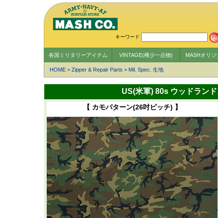
キーワード
各国ミリタリーアイテム
VINTAGE(稀少一点物)
MASHオリ
HOME
>
Zipper & Repair Parts
>
Mil. Spec. 生地
US(米軍) 80s ウッドラ
【 カモパターン(26吋ピッチ) 】