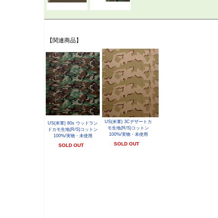
【関連商品】
US(米軍) 3Cデザートカ
US(米軍) 80s ウッドラン
モ生地(R/S)コットン
ドカモ生地(R/S)コットン
100%/実物・未使用
100%/実物・未使用
SOLD OUT
SOLD OUT