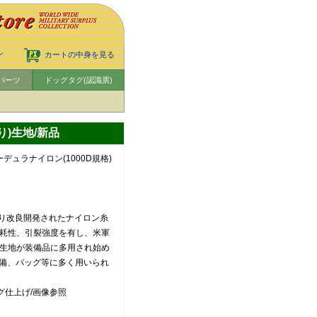
ン
カートの中身を見る
パーツ
ドッグタグ(認識票)
り)生地/新品
ュラナイロン(1000D規格)
り改良開発されたナイロン糸
摩耗性、引裂強度を有し、米軍
た生地が装備品に多用され始め
装備、バッグ等に多く用いられ
グ仕上げ/画像参照