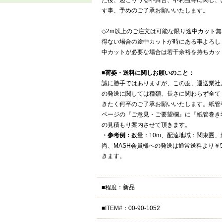
た後、起こりうる不具合、不利益等に関し、
す事、予めのご了承お願いいたします。
◇2m以上のご注文は可能な限り途中カット
得ない場合の途中カットが時にある事よろし
中カットが必要な場合は若干余裕を持ちカッ
■
荷姿・送料に関しお願いのこと：
誠に勝手ではありますが、この度、運送業社
の発送に関しては種類、長さに関わらず全て
きたく何卒のご了承お願いいたします。紙管
ページの『ご意見・ご要望欄』に『紙管巻き
の見積もり案内させて頂きます。
・参考例：
数量：10m、配達地域：関東圏、送料
尚、MASH会員様への発送は通常送料より￥5
きます。
■程度：新品
■ITEM#：00-90-1052