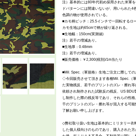
注）基本的には80年代初め採用された米軍
ドパターンには間違いないが、用いられた4
色調の物が使用されている。
■カモ柄ピッチ：25.5インチで一回転する
カモ生地は約65cmで柄が繰り返される。
■生地幅：150cm(実測値)
注）若干の増減あり。
■生地厚：0.48mm
注）若干の増減あり。
■販売価格：￥2,300(税別)/1m当たり
■Mil. Spec.（軍規格）生地ご注文に際し
◇今回販売させて頂きます各種Mil. Spec
た実物残反、若干のプリントのズレ・擦れ等
依頼され制作された試験反の残反、US BD
し制作した際の残反等であり、それらの性格
干のプリントのズレ・擦れ等が混入する可能
了解お願い申し上げます。
◇弊社取り扱い生地は基本的にミリタリー衣
した個人様向けのものであり、購入された方