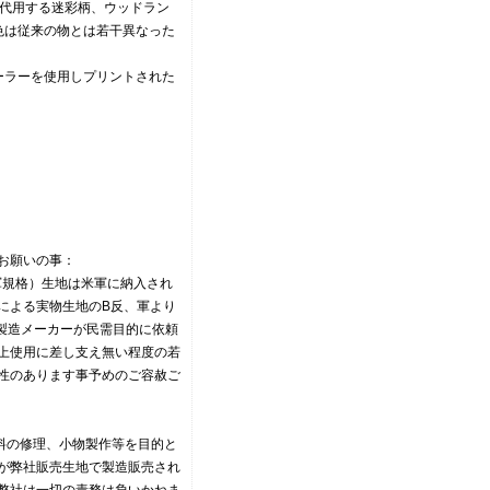
を代用する迷彩柄、ウッドラン
色は従来の物とは若干異なった
ローラーを使用しプリントされた
てのお願いの事：
.（軍規格）生地は米軍に納入され
による実物生地のB反、軍より
U製造メーカーが民需目的に依頼
上使用に差し支え無い程度の若
性のあります事予めのご容赦ご
料の修理、小物製作等を目的と
が弊社販売生地で製造販売され