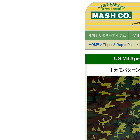
キー
各国ミリタリーアイテム
VI
HOME
>
Zipper & Repair Parts
>
US Mil
【 カモパターン(