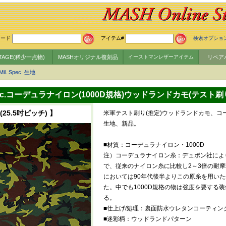
ワード
アイテム#
検索オプショ
NTAGE(稀少一点物)
MASHオリジナル復刻品
イーストマンレザーアイテム
リペア
Mil. Spec. 生地
.Spec.コーデュラナイロン(1000D規格)ウッドランドカモ(テスト刷
25.5吋ピッチ) 】
米軍テスト刷り(推定)ウッドランドカモ、コーデ
生地、新品。
■材質：コーデュラナイロン・1000D
注）コーデュラナイロン糸：デュポン社によ
で、従来のナイロン糸に比較し2～3倍の耐
においては90年代後半よりこの原糸を用い
た。中でも1000D規格の物は強度を要する
る。
■仕上げ/処理：裏面防水ウレタンコーティン
■迷彩柄：ウッドランドパターン