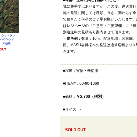
■
荷姿・送料に関しお願いのこと：
誠に勝手ではありますが、この度、運送業社
地の発送に関しては種類、長さに関わらず全
て頂きたく何卒のご了承お願いいたします。
はレジページの『ご意見・ご要望欄』に『紙
別途送料の見積もり案内させて頂きます。
0s ウッドラン
・参考例：
数量：10m、配達地域：関東圏、送料
NYCO)ツイ
物・未使用
尚、MASH会員様への発送は通常送料より￥5
 OUT
きます。
■程度：実物・未使用
■ITEM#：00-90-1060
￥2,700（税別）
■価格：
■サイズ：-
SOLD OUT