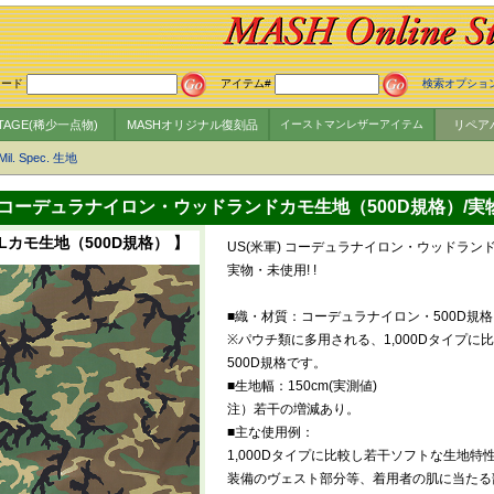
ワード
アイテム#
検索オプショ
NTAGE(稀少一点物)
MASHオリジナル復刻品
イーストマンレザーアイテム
リペア
Mil. Spec. 生地
) コーデュラナイロン・ウッドランドカモ生地（500D規格）/
カモ生地（500D規格） 】
US(米軍) コーデュラナイロン・ウッドラン
実物・未使用! !
■織・材質：コーデュラナイロン・500D規格
※パウチ類に多用される、1,000Dタイプ
500D規格です。
■生地幅：150cm(実測値)
注）若干の増減あり。
■主な使用例：
1,000Dタイプに比較し若干ソフトな生地特性
装備のヴェスト部分等、着用者の肌に当たる