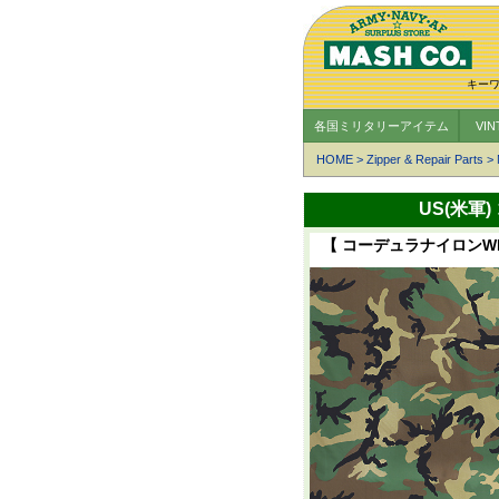
キー
各国ミリタリーアイテム
VI
HOME
>
Zipper & Repair Parts
>
US(米軍
【 コーデュラナイロンWL