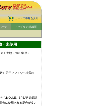
ン
カートの中身を見る
パーツ
ドッグタグ(認識票)
実物・未使用
ドカモ生地（500D規格）
に比較し若干ソフトな生地質の
からMOLLE、SPEAR等最新
部分に使用される場合が多い