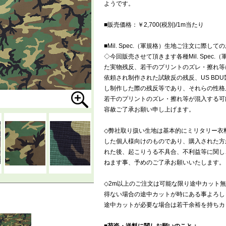
ようです。
■販売価格：￥2,700(税別)/1m当たり
■Mil. Spec.（軍規格）生地ご注文に際して
◇今回販売させて頂きます各種Mil. Spec
た実物残反、若干のプリントのズレ・擦れ等
依頼され制作された試験反の残反、US BD
し制作した際の残反等であり、それらの性格
若干のプリントのズレ・擦れ等が混入する可
容赦ご了承お願い申し上げます。
◇弊社取り扱い生地は基本的にミリタリー衣
した個人様向けのものであり、購入された方
れた後、起こりうる不具合、不利益等に関し
ねます事、予めのご了承お願いいたします。
◇2m以上のご注文は可能な限り途中カット
得ない場合の途中カットが時にある事よろし
途中カットが必要な場合は若干余裕を持ちカ