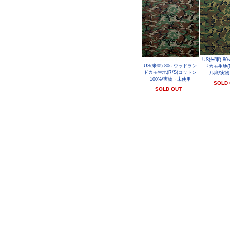
US(米軍) 8
US(米軍) 80s ウッドラン
ドカモ生地(
ドカモ生地(R/S)コットン
ル織/実
100%/実物・未使用
SOLD
SOLD OUT