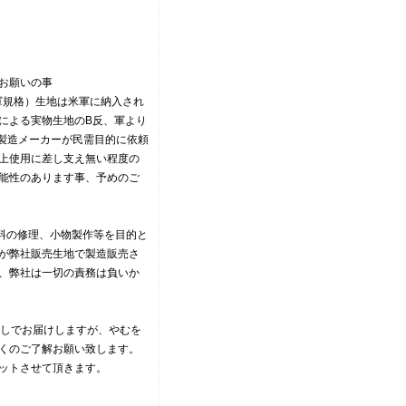
のお願いの事
.（軍規格）生地は米軍に納入され
による実物生地のB反、軍より
U製造メーカーが民需目的に依頼
上使用に差し支え無い程度の
能性のあります事、予めのご
料の修理、小物製作等を目的と
が弊社販売生地で製造販売さ
、弊社は一切の責務は負いか
無しでお届けしますが、やむを
くのご了解お願い致します。
ットさせて頂きます。