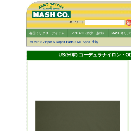
キーワード
各国ミリタリーアイテム
VINTAGE(稀少一点物)
MASHオリ
HOME
>
Zipper & Repair Parts
>
Mil. Spec. 生地
US(米軍) コーデュラナイロン・OD