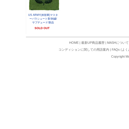
US ARMY(米陸軍)マスタ
ーパラシュート章/刺繍/
サブデュード/新品
SOLD OUT
HOME
|
最新UP商品履歴
|
MASHについて
コンディションに関しての用語案内
|
FAQs (よ
Copyright M