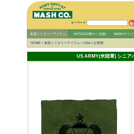
キーワード
各国ミリタリーアイテム
VINTAGE(稀少一点物)
MASHオリ
HOME
>
各国ミリタリーアイテム
>
USA
>
記章類
US ARMY(米陸軍) シ