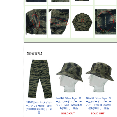
【関連商品】
NAM戦 Silver Tiger, ロ
NAM戦 Silver Tiger, ロ
ーカルメード・ブーニー
ーカルメード・ブーニー
NAM戦シルバータイガー
ハット Type I (2000年復
ハット Type II (2000年
パンツ US Model Type I
刻)/蔵出し・新品
復刻)/蔵出し・新品
(2000年復刻)/難あり・新
品
SOLD OUT
SOLD OUT