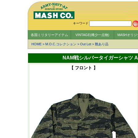
キーワード
各国ミリタリーアイテム
VINTAGE(稀少一点物)
MASHオリ
HOME
>
M.O.C.コレクション
>
Out Let
>
難あり品
NAM戦シルバータイガーシャツ Asian
【 フロント 】