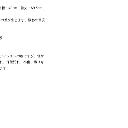
肩幅：49cm、着丈：69.5cm、
干の差が生じます。概ねの目安
照
ディションの物ですが、僅か
れ、保管汚れ、小傷、織りキ
ます。