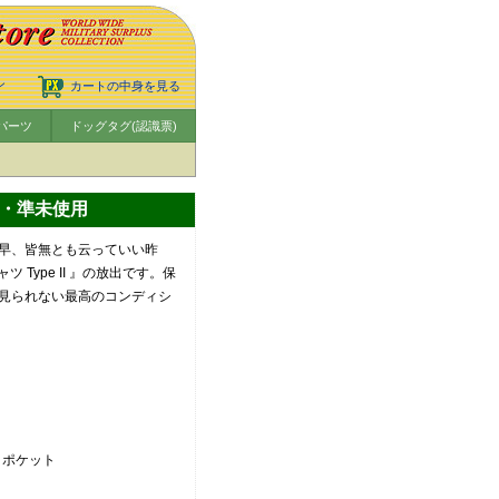
ン
カートの中身を見る
パーツ
ドッグタグ(認識票)
実物・準未使用
早、皆無とも云っていい昨
Type II 』の放出です。保
見られない最高のコンディシ
トポケット