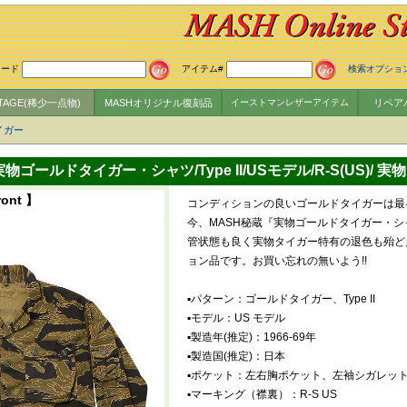
ワード
アイテム#
検索オプショ
NTAGE(稀少一点物)
MASHオリジナル復刻品
イーストマンレザーアイテム
リペア
イガー
物ゴールドタイガー・シャツ/Type II/USモデル/R-S(US)/ 
ront 】
コンディションの良いゴールドタイガーは最
今、MASH秘蔵『実物ゴールドタイガー・シャツ 
管状態も良く実物タイガー特有の退色も殆ど
ョン品です。お買い忘れの無いよう!!
▪️パターン：ゴールドタイガー、Type II
▪️モデル：US モデル
▪️製造年(推定)：1966-69年
▪️製造国(推定)：日本
▪️ポケット：左右胸ポケット、左袖シガレッ
▪️マーキング（襟裏）：R-S US