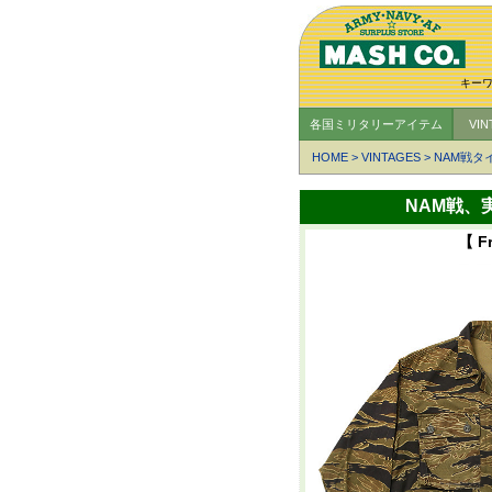
キー
各国ミリタリーアイテム
VI
HOME
>
VINTAGES
>
NAM戦タ
NAM戦、実
【 F