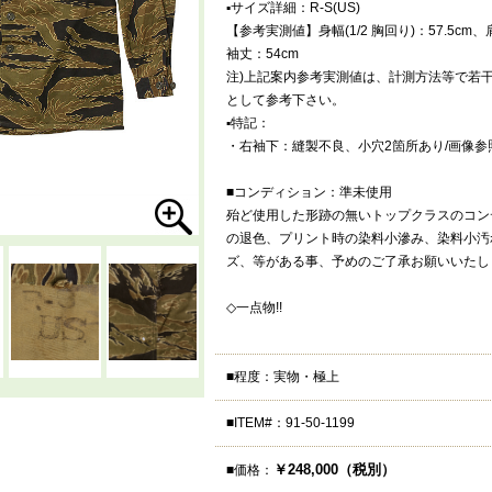
▪️サイズ詳細：R-S(US)
【参考実測値】身幅(1/2 胸回り)：57.5cm、
袖丈：54cm
注)上記案内参考実測値は、計測方法等で若
として参考下さい。
▪️特記：
・右袖下：縫製不良、小穴2箇所あり/画像参
■コンディション：準未使用
殆ど使用した形跡の無いトップクラスのコン
の退色、プリント時の染料小滲み、染料小汚
ズ、等がある事、予めのご了承お願いいたし
◇一点物!!
■程度：実物・極上
■ITEM#：91-50-1199
￥248,000（税別）
■価格：