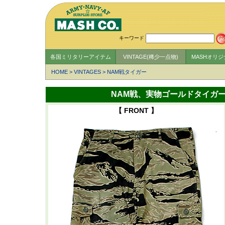
キーワード
各国ミリタリーアイテム
VINTAGE(稀少一点物)
MASHオリ
HOME
>
VINTAGES
>
NAM戦タイガー
NAM戦、実物ゴールドタイガー・パン
【 FRONT 】