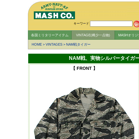
キーワード
各国ミリタリーアイテム
VINTAGE(稀少一点物)
MASHオリ
HOME
>
VINTAGES
>
NAM戦タイガー
NAM戦、実物シルバータイガー・シ
【 FRONT 】