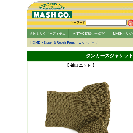
キーワード
各国ミリタリーアイテム
VINTAGE(稀少一点物)
MASHオリ
HOME
>
Zipper & Repair Parts
>
ニットパーツ
タンカースジャケット、カ
【 袖口ニット 】