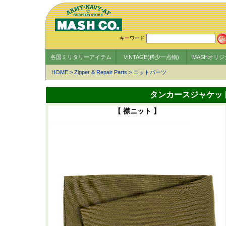
キーワード
各国ミリタリーアイテム
VINTAGE(稀少一点物)
MASHオリ
HOME
>
Zipper & Repair Parts
>
ニットパーツ
タンカースジャケット、
【 襟ニット 】