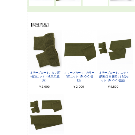
【関連商品】
オリーブカーキ、カフ(両
オリーブカーキ、カラー
オリーブカーキ、ニット
袖口)ニット（M.O.C.復
(襟)ニット（M.O.C.復
(両袖口 & 腰回り) 2点セ
刻）
刻）
ット（M.O.C.復刻）
￥2,000
￥2,000
￥4,800