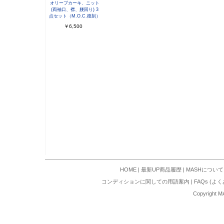
オリーブカーキ、ニット
(両袖口、襟、腰回り) 3
点セット（M.O.C.復刻）
￥6,500
HOME
|
最新UP商品履歴
|
MASHについて
コンディションに関しての用語案内
|
FAQs (よ
Copyright M