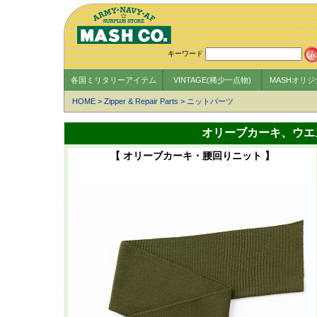
キーワード
各国ミリタリーアイテム
VINTAGE(稀少一点物)
MASHオリ
HOME
>
Zipper & Repair Parts
>
ニットパーツ
オリーブカーキ、ウエス
【 オリーブカーキ・腰回りニット 】