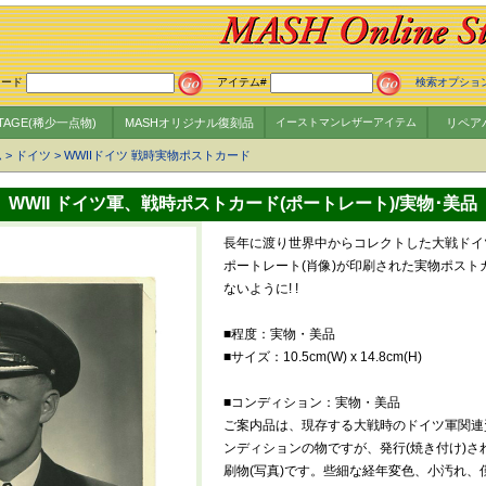
ワード
アイテム#
検索オプショ
NTAGE(稀少一点物)
MASHオリジナル復刻品
イーストマンレザーアイテム
リペア
ム
>
ドイツ
>
WWIIドイツ 戦時実物ポストカード
WWII ドイツ軍、戦時ポストカード(ポートレート)/実物･美品
長年に渡り世界中からコレクトした大戦ドイ
ポートレート(肖像)が印刷された実物ポスト
ないように! !
■程度：実物・美品
■サイズ：10.5cm(W) x 14.8cm(H)
■コンディション：実物・美品
ご案内品は、現存する大戦時のドイツ軍関連
ンディションの物ですが、発行(焼き付け)さ
刷物(写真)です。些細な経年変色、小汚れ