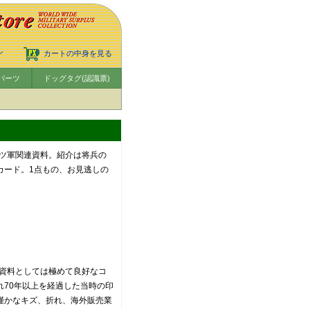
ン
カートの中身を見る
パーツ
ドッグタグ(認識票)
ツ軍関連資料。紹介は将兵の
カード。1点もの、お見逃しの
資料としては極めて良好なコ
れ70年以上を経過した当時の印
、僅かなキズ、折れ、海外販売業