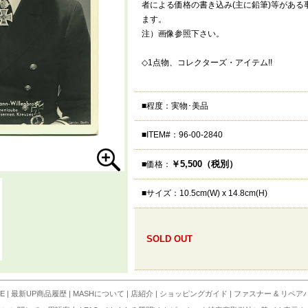
者による価格の書き込み(主に鉛筆)等があ
ます。
注）画像参照下さい。
◇1点物、コレクターズ・アイテム!!
■程度：実物･美品
■ITEM#：96-00-2840
￥5,500（税別）
■価格：
■サイズ：10.5cm(W) x 14.8cm(H)
SOLD OUT
E
|
最新UP商品履歴
|
MASHについて
|
店紹介
|
ショッピングガイド
|
ファスナー & リペア