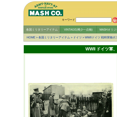
キーワード
各国ミリタリーアイテム
VINTAGE(稀少一点物)
MASHオリ
HOME
>
各国ミリタリーアイテム
>
ドイツ
>
WWIIドイツ 戦時実物
WWII ドイツ