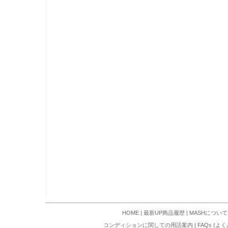
HOME
|
最新UP商品履歴
|
MASHについて
コンディションに関しての用語案内
|
FAQs (よ