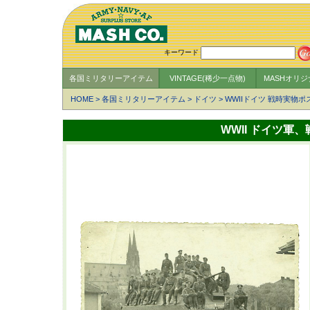
キーワード
各国ミリタリーアイテム
VINTAGE(稀少一点物)
MASHオリ
HOME
>
各国ミリタリーアイテム
>
ドイツ
>
WWIIドイツ 戦時実物
WWII ドイツ軍