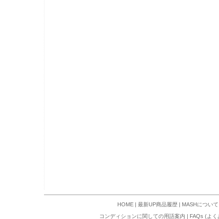
HOME
|
最新UP商品履歴
|
MASHについて
コンディションに関しての用語案内
|
FAQs (よ