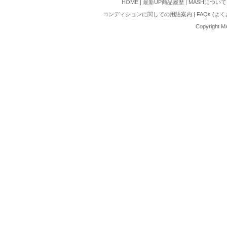
HOME
|
最新UP商品履歴
|
MASHについて
コンディションに関しての用語案内
|
FAQs (よ
Copyright M