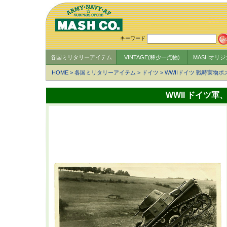
キーワード
各国ミリタリーアイテム
VINTAGE(稀少一点物)
MASHオリ
HOME
>
各国ミリタリーアイテム
>
ドイツ
>
WWIIドイツ 戦時実物
WWII ドイツ